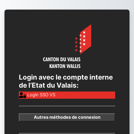
Passer au contenu principal
Connexion à El
Login avec le compte interne
de l’Etat du Valais:
Login SSO VS
Autres méthodes de connexion