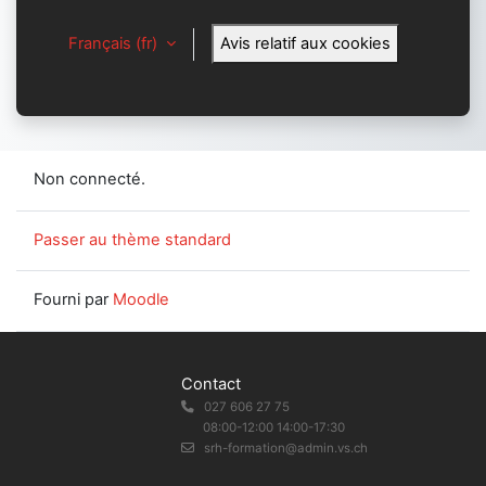
Français ‎(fr)‎
Avis relatif aux cookies
Non connecté.
Passer au thème standard
Fourni par
Moodle
Contact
027 606 27 75
08:00-12:00 14:00-17:30
srh-formation@admin.vs.ch